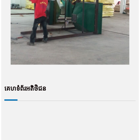
គេហទំព័រអតិថិជន