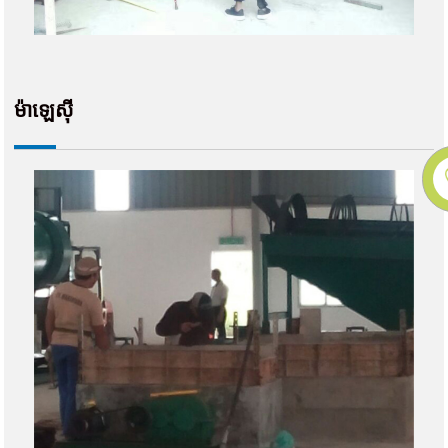
ម៉ាឡេស៊ី