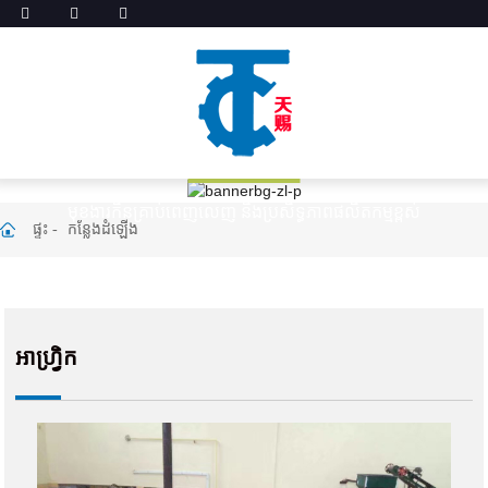
កន្លែងដំឡើង
មុខងារ​កិន​គ្រាប់​ពេញលេញ និង​ប្រសិទ្ធភាព​ផលិតកម្ម​ខ្ពស់
ផ្ទះ
កន្លែងដំឡើង
អាហ្វ្រិក