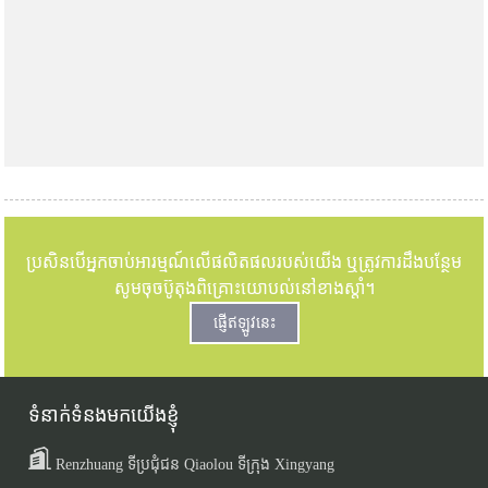
ប្រសិនបើអ្នកចាប់អារម្មណ៍លើផលិតផលរបស់យើង ឬត្រូវការដឹងបន្ថែម
សូមចុចប៊ូតុងពិគ្រោះយោបល់នៅខាងស្តាំ។
ផ្ញើឥឡូវនេះ
ទំនាក់ទំនងមកយើងខ្ញុំ
Renzhuang ទីប្រជុំជន Qiaolou ទីក្រុង Xingyang