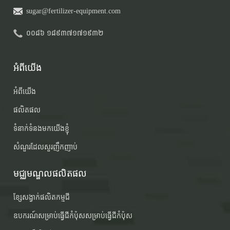
sugar@fertilizer-equipment.com
០០៨៦ ១៨៩៣៧១៧១៩៣២
អំពីយើង
អំពីយើង
ផលិតផល
ទំនាក់ទំនងមកយើងខ្ញុំ
សំណួរដែលសួរញឹកញាប់
មជ្ឈមណ្ឌលផលិតផល
ខ្សែសង្វាក់ផលិតកម្មជី
ឧបករណ៍​សម្រាប់​ធ្វើ​ជីកំប៉ុស​សម្រាប់​ធ្វើ​ជី​កំប៉ុស