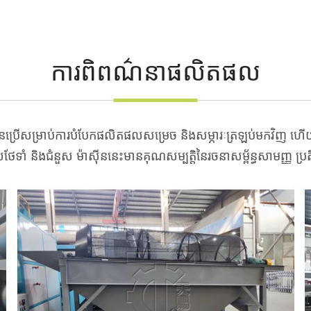
ការពិពណ៌នាផលិតផល
​ប្រើ​សម្រាប់​ការ​បំបែក​ផលិតផល​សម្រេច និង​សម្ភារៈ​ត្រឡប់​មក​វិញ ហើយ​ក៏
ថែទាំ និង​ជំនួស ម៉ាស៊ីន​នេះ​មាន​គុណសម្បត្តិ​នៃ​រចនាសម្ព័ន្ធ​សាមញ្ញ ប្រត