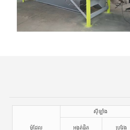
ស៊ីឡាំង
ម៉ូដែល
អង្កត់ផ្ចិត
ប្រវែង