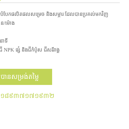
ការបំបែកផលិតផលសម្រេច និងសម្ភារៈដែលបានប្រគល់មកវិញ
ន/ម៉ោង
នាទី
ជី NPK ផ្សំ និងជីកំប៉ុស ជីសរីរាង្គ
បានសម្រង់តម្លៃ
៦១៨៩៣៧១៧១៩៣២