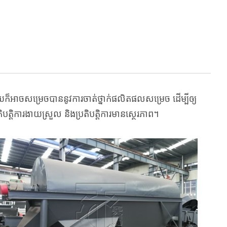
​អាច​សម្រេច​បាន​នូវ​ការ​ចាត់​ថ្នាក់​ផលិតផល​សម្រេច ដើម្បី​ឲ្យ​
ិបត្តិការ​ងាយស្រួល និង​ប្រតិបត្តិការ​មាន​ស្ថេរភាព។