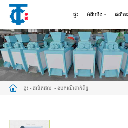
ផ្ទះ
អំពីយើង
ផលិត
ផ្ទះ
ផលិតផល
ឧបករណ៍ពាក់ព័ន្ធ