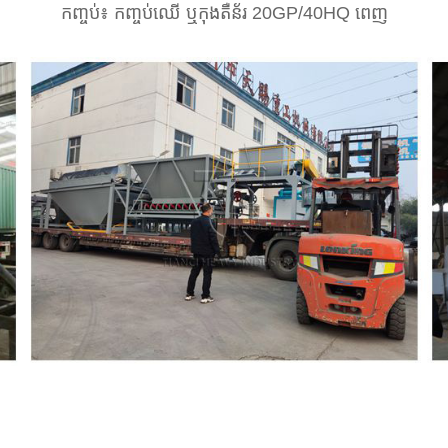
កញ្ចប់៖ កញ្ចប់ឈើ ឬកុងតឺន័រ 20GP/40HQ ពេញ