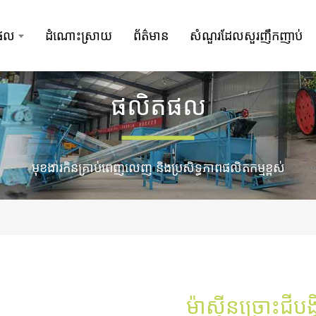
ផល
ដំណោះស្រាយ
ព័ត៌មាន
សំណួរដែលសួរញឹកញាប់
ផលិតផល
មុខងារ​កិន​គ្រាប់​ពេញលេញ និង​ប្រសិទ្ធភាព​ផលិតកម្ម​ខ្ពស់
ម៉ាស៊ីនច្រោះជីបង