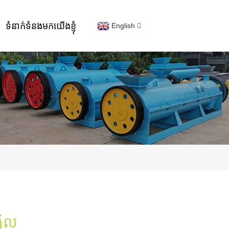
ទំនាក់ទំនងមកយើងខ្ញុំ
English
្វិល