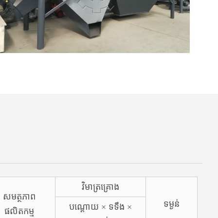
វិមាត្រគ្រោង
សមត្ថភាព
ទម្ងន់
បណ្តោយ × ទទឹង ×
ផលិតកម្ម