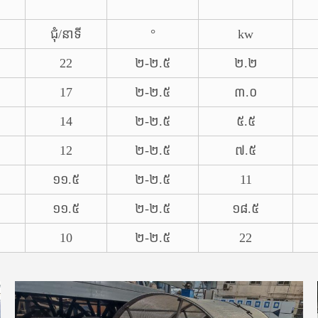
ជុំ/នាទី
°
kw
22
២-២.៥
២.២
17
២-២.៥
៣.០
14
២-២.៥
៥.៥
12
២-២.៥
៧.៥
១១.៥
២-២.៥
11
១១.៥
២-២.៥
១៨.៥
10
២-២.៥
22