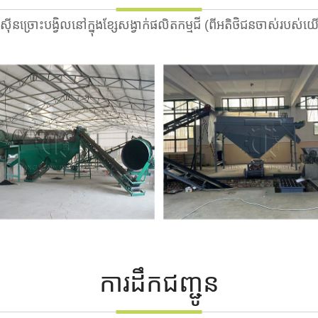
ាស៊ីនច្រោះបង្វិលនៅក្នុងខ្សែសង្វាក់ផលិតកម្មជី (ពីអតិថិជនចាស់របស់យ
ការដឹកជញ្ជូន