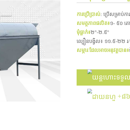
ការប្រើប្រាស់
: ប្រើសម្រាប់
សមត្ថភាពផលិត៖
១- ៥០ តោ
មុំ​ធ្លាក់៖
២°-២.៥°
ល្បឿនបង្វិល៖ ១១.៥-២២ រ/
សម្ភារៈដែលអាចអនុវត្តបាន៖
ទទួល
+៨