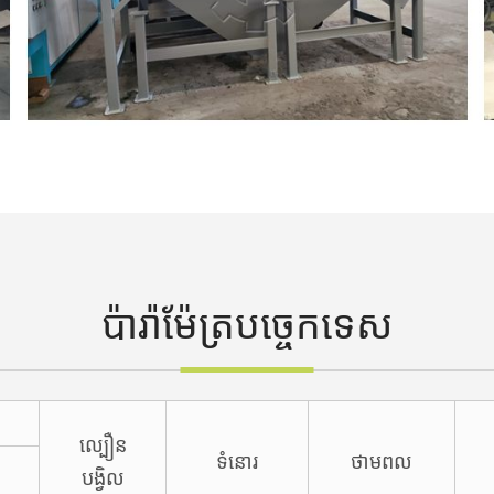
ប៉ារ៉ាម៉ែត្របច្ចេកទេស
ល្បឿន
ទំនោរ
ថាមពល
បង្វិល