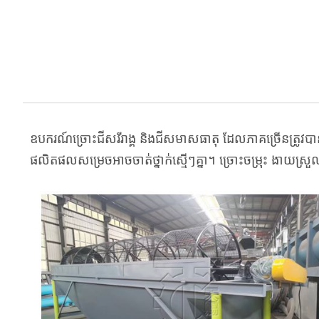
ឧបករណ៍​ច្រោះ​ជី​សរីរាង្គ និង​ជី​សមាសធាតុ ដែល​ភាគច្រើន​ត្រូវ​បាន
ផលិតផល​សម្រេច​អាច​ចាត់​ថ្នាក់​ស្មើៗ​គ្នា។ ច្រោះ​ចម្រុះ ងាយស្រួល​