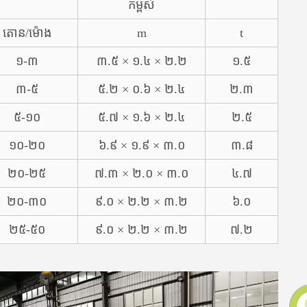
កម្ពស់
តោន/ម៉ោង
m
t
១-៣
៣.៥ × ១.៤ × ២.២
១.៥
៣-៥
៥.២ × ០.៦ × ២.៤
២.៣
៥-១០
៥.៧ × ១.៦ × ២.៤
២.៥
១០-២០
៦.៩ × ១.៩ × ៣.០
៣.៨
២០-២៥
៧.៣ × ២.០ × ៣.០
៤.៧
២០-៣០
៩.០ × ២.២ × ៣.២
៦.០
២៥-៥០
៩.០ × ២.២ × ៣.២
៧.២