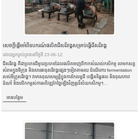
សេចក្តីផ្តើមអំពីឧបករណ៍ផលិតជីសរីរាង្គសម្រាប់ធ្វើជីសរីរាង្គ
ដោយអ្នកគ្រប់គ្រងនៅថ្ងៃទី 23-06-12
ជីសរីរាង្គ គឺជាប្រភេទជីមួយប្រភេទដែលផលិតចេញពីកាកសំណល់កសិកម្ម លាមកសត្វ
សំរាមក្នុងទីក្រុង និងសារធាតុសរីរាង្គផ្សេងៗទៀតតាមរយៈដំណើរការ fermentation
របស់មីក្រូសរីរាង្គ។ វាមានគុណសម្បត្តិក្នុងការកែលម្អដី បង្កើនទិន្នផល និងគុណភាព
ដំណាំ និងលើកកម្ពស់ការអភិវឌ្ឍកែច្នៃឡើងវិញនូវវិស័យកសិកម្ម។...
អានបន្ថែម