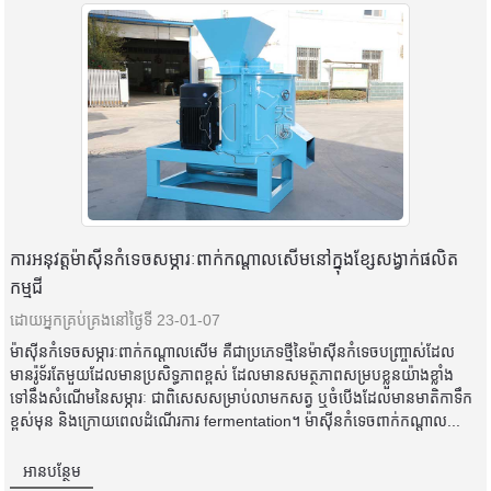
ការអនុវត្តម៉ាស៊ីនកំទេចសម្ភារៈពាក់កណ្តាលសើមនៅក្នុងខ្សែសង្វាក់ផលិត
កម្មជី
ដោយអ្នកគ្រប់គ្រងនៅថ្ងៃទី 23-01-07
ម៉ាស៊ីនកំទេចសម្ភារៈពាក់កណ្ដាលសើម គឺជាប្រភេទថ្មីនៃម៉ាស៊ីនកំទេចបញ្ច្រាស់ដែល
មានរ៉ូទ័រតែមួយដែលមានប្រសិទ្ធភាពខ្ពស់ ដែលមានសមត្ថភាពសម្របខ្លួនយ៉ាងខ្លាំង
ទៅនឹងសំណើមនៃសម្ភារៈ ជាពិសេសសម្រាប់លាមកសត្វ ឬចំបើងដែលមានមាតិកាទឹក
ខ្ពស់មុន និងក្រោយពេលដំណើរការ fermentation។ ម៉ាស៊ីនកំទេចពាក់កណ្តាល...
អានបន្ថែម