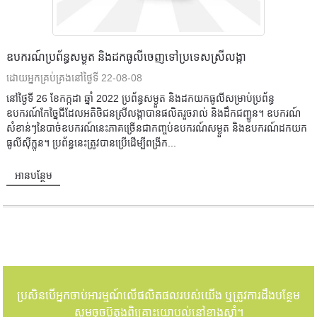
ឧបករណ៍​ប្រព័ន្ធ​សម្ងួត និង​ដក​ធូលី​ចេញ​ទៅ​ប្រទេស​ស្រីលង្កា
ដោយអ្នកគ្រប់គ្រងនៅថ្ងៃទី 22-08-08
នៅថ្ងៃទី 26 ខែកក្កដា ឆ្នាំ 2022 ប្រព័ន្ធសម្ងួត និងដកយកធូលីសម្រាប់ប្រព័ន្ធ
ឧបករណ៍កែច្នៃជីដែលអតិថិជនស្រីលង្កាបានផលិតរួចរាល់ និងដឹកជញ្ជូន។ ឧបករណ៍
សំខាន់ៗនៃបាច់ឧបករណ៍នេះភាគច្រើនជាកញ្ចប់ឧបករណ៍សម្ងួត និងឧបករណ៍ដកយក
ធូលីស៊ីក្លូន។ ប្រព័ន្ធនេះត្រូវបានប្រើដើម្បីពង្រីក...
អានបន្ថែម
ប្រសិនបើអ្នកចាប់អារម្មណ៍លើផលិតផលរបស់យើង ឬត្រូវការដឹងបន្ថែម
សូមចុចប៊ូតុងពិគ្រោះយោបល់នៅខាងស្តាំ។