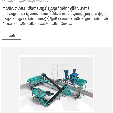
ដោយអ្នកគ្រប់គ្រងនៅថ្ងៃទី 22-08-28
កាលពីសប្តាហ៍មុន យើងបានបញ្ជូនខ្សែសង្វាក់ផលិតកម្មជីឌីសទៅកាន់
ប្រទេសហ្វីលីពីន។ វត្ថុធាតុដើមរបស់អតិថិជនគឺ អ៊ុយរ៉េ ម៉ូណូអាម៉ូញ៉ូមផូស្វាត ផូស្វាត
និងប៉ូតាស្យូមក្លរួ។ អតិថិជនបានស្នើសុំឱ្យយើងសាកល្បងម៉ាស៊ីនសម្រាប់អតិថិជន និង
កំណត់ថាតើត្រូវទិញផលិតផលរបស់ក្រុមហ៊ុនយើងឬអត់...
អានបន្ថែម