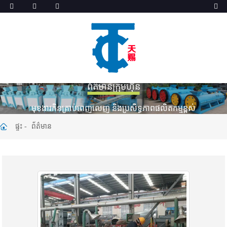
ព័ត៌មានក្រុមហ៊ុន
មុខងារ​កិន​គ្រាប់​ពេញលេញ និង​ប្រសិទ្ធភាព​ផលិតកម្ម​ខ្ពស់
ផ្ទះ
ព័ត៌មាន