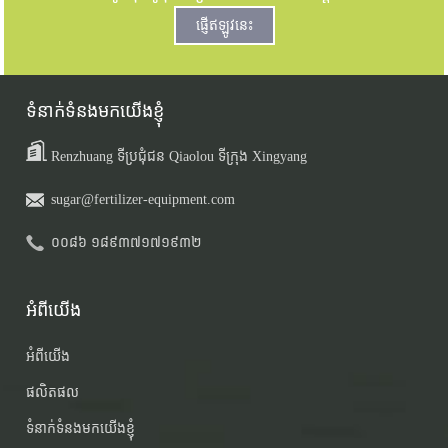
ផ្ញើឥឡូវនេះ
ទំនាក់ទំនងមកយើងខ្ញុំ
Renzhuang ទីប្រជុំជន Qiaolou ទីក្រុង Xingyang
sugar@fertilizer-equipment.com
០០៨៦ ១៨៩៣៧១៧១៩៣២
អំពីយើង
អំពីយើង
ផលិតផល
ទំនាក់ទំនងមកយើងខ្ញុំ