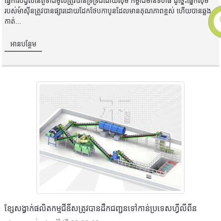
ធ្វើការបង្វិលនៃតួទាំងមូលត្រូវបានទ្រទ្រង់ដោយស៊ុម កម្លាំងមានទំហំធំ ដូច្នេះផ្នែកស៊ុម
របស់ម៉ាស៊ីនត្រូវបានផ្សារដោយដែកថែបកាបូនដែលមានគុណភាពខ្ពស់ ហើយបានឆ្លង
កាត់...
អានបន្ថែម
ខ្សែសង្វាក់ផលិតកម្មជីឌីសត្រូវបានដឹកជញ្ជូនទៅកាន់ប្រទេសហ្វីលីពីន