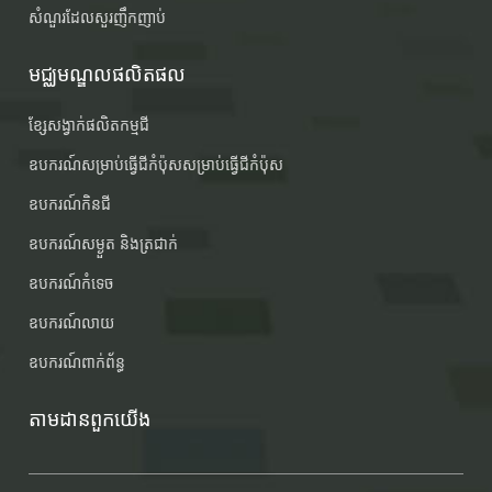
សំណួរដែលសួរញឹកញាប់
មជ្ឈមណ្ឌលផលិតផល
ខ្សែសង្វាក់ផលិតកម្មជី
ឧបករណ៍​សម្រាប់​ធ្វើ​ជីកំប៉ុស​សម្រាប់​ធ្វើ​ជី​កំប៉ុស
ឧបករណ៍​កិន​ជី
ឧបករណ៍សម្ងួត និងត្រជាក់
ឧបករណ៍កំទេច
ឧបករណ៍លាយ
ឧបករណ៍ពាក់ព័ន្ធ
តាមដានពួកយើង