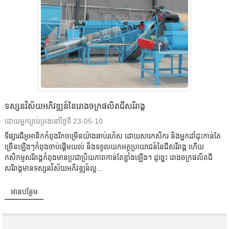
ទស្សនវិស័យអភិវឌ្ឍន៍នៃរោងចក្រផលិតជីសរីរាង្គ
ដោយអ្នកគ្រប់គ្រងនៅថ្ងៃទី 23-05-10
ទីផ្សារជីអូអានីកកំពុងរីកចម្រើនយ៉ាងឆាប់រហ័ស ដោយសារកសិករ និងអ្នកដាំដុះកាន់តែ
ច្រើនឡើងៗកំពុងចាប់ផ្តើមយល់ និងទទួលយកអត្ថប្រយោជន៍នៃជីសរីរាង្គ ហើយ
កសិកម្មសរីរាង្គកំពុងមានប្រជាប្រិយភាពកាន់តែខ្លាំងឡើង។ ដូច្នេះ រោងចក្រផលិតជី
សរីរាង្គមានទស្សនវិស័យអភិវឌ្ឍន៍ល្អ...
អានបន្ថែម