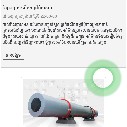
ខ្សែសង្វាក់ផលិតកម្មជីប៉ូតាស្យូម
ដោយអ្នកគ្រប់គ្រងនៅថ្ងៃទី 22-08-08
កាលពីសប្តាហ៍មុន យើងបានបញ្ជូនខ្សែសង្វាក់ផលិតកម្មជីប៉ូតាស្យូមទៅកាន់
ប្រទេសប៉ារ៉ាហ្គាយ។ នេះជាលើកដំបូងដែលអតិថិជនរូបនេះបានសហការជាមួយយើង។
ពីមុន ដោយសារតែស្ថានភាពជំងឺរាតត្បាត និងថ្លៃដឹកជញ្ជូន អតិថិជនមិនបានរៀបចំឱ្យ
យើងដឹកជញ្ជូនទំនិញនោះទេ។ ថ្មីៗនេះ អតិថិជនបានឃើញថាការដឹកជញ្ជូន...
អានបន្ថែម