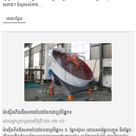
មេតាង។ ចំណុច​សំខាន់...
អានបន្ថែម
ម៉ាស៊ីនកិនឌីសអាចបែងចែកជាប្រាំផ្នែក៖
ដោយអ្នកគ្រប់គ្រងនៅថ្ងៃទី ២២-១២-១៦
ម៉ាស៊ីនកិនឌីសអាចបែងចែកជាប្រាំផ្នែក៖ ១. ផ្នែកស៊ុម៖ ដោយសារផ្នែកបញ្ជូន និងផ្នែក